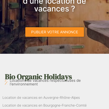
d'une location de
vacances ?
PUBLIER VOTRE ANNONCE
Bio Organic Holidays
Locations de vacances respectueuses de
l'environnement
Location de vacances en Auvergne-Rhône-Alpes
Location de vacances en Bourgogne-Franche-Comté