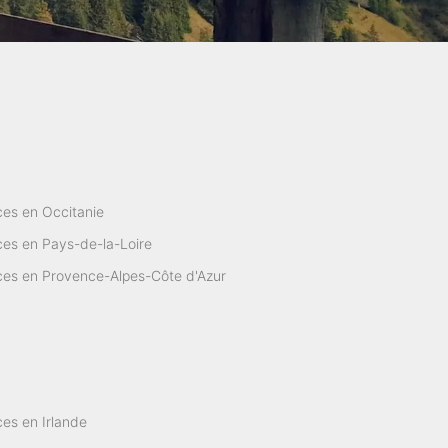
es en Occitanie
es en Pays-de-la-Loire
ces en Provence-Alpes-Côte d'Azur
es en Irlande