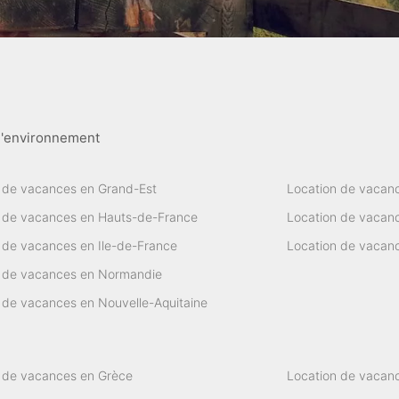
l'environnement
 de vacances en Grand-Est
Location de vacanc
 de vacances en Hauts-de-France
Location de vacanc
 de vacances en Ile-de-France
Location de vacan
n de vacances en Normandie
 de vacances en Nouvelle-Aquitaine
 de vacances en Grèce
Location de vacanc